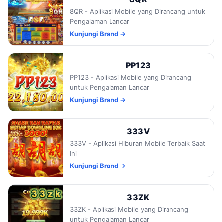
8QR - Aplikasi Mobile yang Dirancang untuk
Pengalaman Lancar
Kunjungi Brand →
PP123
PP123 - Aplikasi Mobile yang Dirancang
untuk Pengalaman Lancar
Kunjungi Brand →
333V
333V - Aplikasi Hiburan Mobile Terbaik Saat
Ini
Kunjungi Brand →
33ZK
33ZK - Aplikasi Mobile yang Dirancang
untuk Pengalaman Lancar