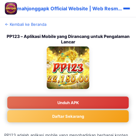
mahjonggapk Official Website | Web Resmi mahjonggapk App Terbaru ⚡
← Kembali ke Beranda
PP123 – Aplikasi Mobile yang Dirancang untuk Pengalaman
Lancar
Unduh APK
Daftar Sekarang
PP123 adalah aplikasi mobile yang menghadirkan berbagai konten