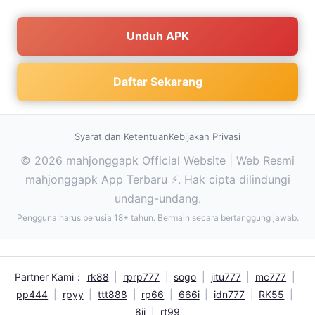
Unduh APK
Daftar Sekarang
Syarat dan Ketentuan
Kebijakan Privasi
© 2026 mahjonggapk Official Website | Web Resmi
mahjonggapk App Terbaru ⚡. Hak cipta dilindungi
undang-undang.
Pengguna harus berusia 18+ tahun. Bermain secara bertanggung jawab.
Partner Kami：
rk88
|
rprp777
|
sogo
|
jitu777
|
mc777
|
pp444
|
rpyy
|
ttt888
|
rp66
|
666i
|
idn777
|
RK55
|
8ii
|
rt99