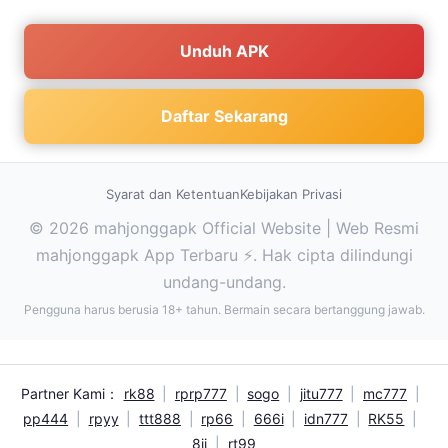
Unduh APK
Daftar Sekarang
Syarat dan Ketentuan
Kebijakan Privasi
© 2026 mahjonggapk Official Website | Web Resmi
mahjonggapk App Terbaru ⚡. Hak cipta dilindungi
undang-undang.
Pengguna harus berusia 18+ tahun. Bermain secara bertanggung jawab.
Partner Kami：
rk88
|
rprp777
|
sogo
|
jitu777
|
mc777
|
pp444
|
rpyy
|
ttt888
|
rp66
|
666i
|
idn777
|
RK55
|
8ii
|
rt99