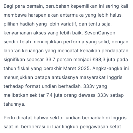
Bagi para pemain, perubahan kepemilikan ini sering kali
membawa harapan akan antarmuka yang lebih halus,
pilihan hadiah yang lebih variatif, dan tentu saja,
kenyamanan akses yang lebih baik. SevenCanyon
sendiri telah menunjukkan performa yang solid, dengan
laporan keuangan yang mencatat kenaikan pendapatan
signifikan sebesar 33,7 persen menjadi £98,3 juta pada
tahun fiskal yang berakhir Maret 2025. Angka-angka ini
menunjukkan betapa antusiasnya masyarakat Inggris
terhadap format undian berhadiah, 333v yang
melibatkan sekitar 7,4 juta orang dewasa 333v setiap
tahunnya.
Perlu dicatat bahwa sektor undian berhadiah di Inggris
saat ini beroperasi di luar lingkup pengawasan ketat