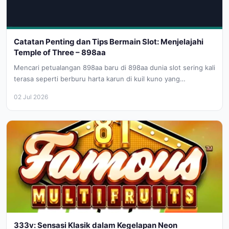
Catatan Penting dan Tips Bermain Slot: Menjelajahi
Temple of Three – 898aa
Mencari petualangan 898aa baru di 898aa dunia slot sering kali
terasa seperti berburu harta karun di kuil kuno yang
tersembunyi....
02 Jul 2026
333v: Sensasi Klasik dalam Kegelapan Neon