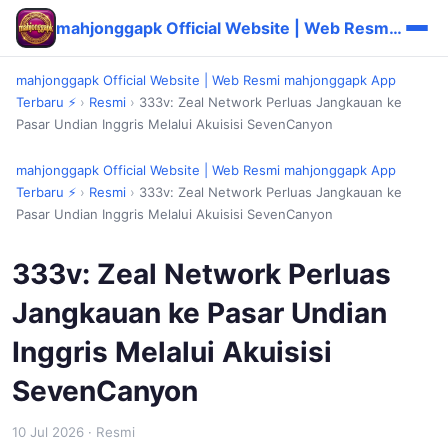
mahjonggapk Official Website | Web Resmi mahjonggapk App Terbaru ⚡
mahjonggapk Official Website | Web Resmi mahjonggapk App
Terbaru ⚡
›
Resmi
›
333v: Zeal Network Perluas Jangkauan ke
Pasar Undian Inggris Melalui Akuisisi SevenCanyon
mahjonggapk Official Website | Web Resmi mahjonggapk App
Terbaru ⚡
›
Resmi
›
333v: Zeal Network Perluas Jangkauan ke
Pasar Undian Inggris Melalui Akuisisi SevenCanyon
333v: Zeal Network Perluas
Jangkauan ke Pasar Undian
Inggris Melalui Akuisisi
SevenCanyon
10 Jul 2026
· Resmi