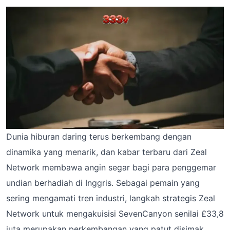
Dunia hiburan daring terus berkembang dengan
dinamika yang menarik, dan kabar terbaru dari Zeal
Network membawa angin segar bagi para penggemar
undian berhadiah di Inggris. Sebagai pemain yang
sering mengamati tren industri, langkah strategis Zeal
Network untuk mengakuisisi SevenCanyon senilai £33,8
juta merupakan perkembangan yang patut disimak.