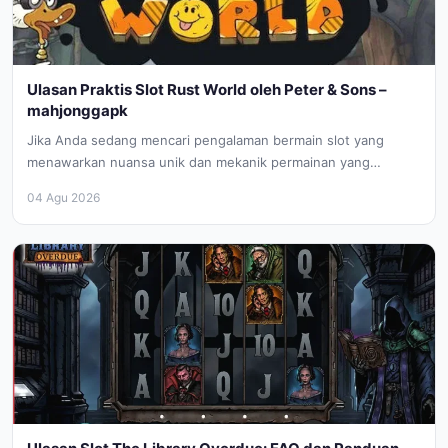
Ulasan Praktis Slot Rust World oleh Peter & Sons –
mahjonggapk
Jika Anda sedang mencari pengalaman bermain slot yang
menawarkan nuansa unik dan mekanik permainan yang
dinamis, Rust World dari Peter...
04 Agu 2026