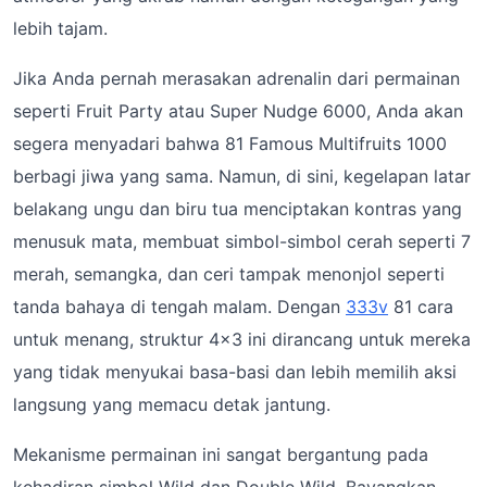
lebih tajam.
Jika Anda pernah merasakan adrenalin dari permainan
seperti Fruit Party atau Super Nudge 6000, Anda akan
segera menyadari bahwa 81 Famous Multifruits 1000
berbagi jiwa yang sama. Namun, di sini, kegelapan latar
belakang ungu dan biru tua menciptakan kontras yang
menusuk mata, membuat simbol-simbol cerah seperti 7
merah, semangka, dan ceri tampak menonjol seperti
tanda bahaya di tengah malam. Dengan
333v
81 cara
untuk menang, struktur 4×3 ini dirancang untuk mereka
yang tidak menyukai basa-basi dan lebih memilih aksi
langsung yang memacu detak jantung.
Mekanisme permainan ini sangat bergantung pada