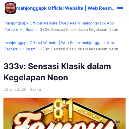
mahjonggapk Official Website | Web Resmi mahjonggapk App Terbaru ⚡
mahjonggapk Official Website | Web Resmi mahjonggapk App
Terbaru ⚡
›
Resmi
›
333v: Sensasi Klasik dalam Kegelapan Neon
mahjonggapk Official Website | Web Resmi mahjonggapk App
Terbaru ⚡
›
Resmi
›
333v: Sensasi Klasik dalam Kegelapan Neon
333v: Sensasi Klasik dalam
Kegelapan Neon
23 Jun 2026
· Resmi