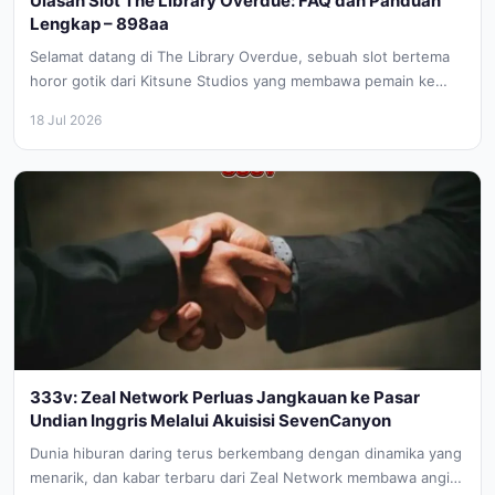
Ulasan Slot The Library Overdue: FAQ dan Panduan
Lengkap – 898aa
Selamat datang di The Library Overdue, sebuah slot bertema
horor gotik dari Kitsune Studios yang membawa pemain ke
dalam perpustakaan...
18 Jul 2026
333v: Zeal Network Perluas Jangkauan ke Pasar
Undian Inggris Melalui Akuisisi SevenCanyon
Dunia hiburan daring terus berkembang dengan dinamika yang
menarik, dan kabar terbaru dari Zeal Network membawa angin