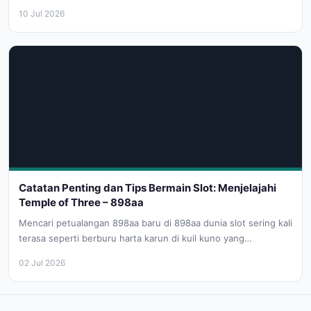
segar bagi para...
10 Jul 2026
Catatan Penting dan Tips Bermain Slot: Menjelajahi
Temple of Three – 898aa
Mencari petualangan 898aa baru di 898aa dunia slot sering kali
terasa seperti berburu harta karun di kuil kuno yang
tersembunyi....
02 Jul 2026