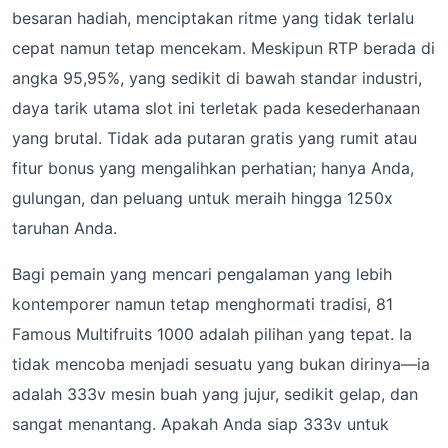
besaran hadiah, menciptakan ritme yang tidak terlalu
cepat namun tetap mencekam. Meskipun RTP berada di
angka 95,95%, yang sedikit di bawah standar industri,
daya tarik utama slot ini terletak pada kesederhanaan
yang brutal. Tidak ada putaran gratis yang rumit atau
fitur bonus yang mengalihkan perhatian; hanya Anda,
gulungan, dan peluang untuk meraih hingga 1250x
taruhan Anda.
Bagi pemain yang mencari pengalaman yang lebih
kontemporer namun tetap menghormati tradisi, 81
Famous Multifruits 1000 adalah pilihan yang tepat. Ia
tidak mencoba menjadi sesuatu yang bukan dirinya—ia
adalah 333v mesin buah yang jujur, sedikit gelap, dan
sangat menantang. Apakah Anda siap 333v untuk