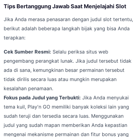
Tips Bertanggung Jawab Saat Menjelajahi Slot
Jika Anda merasa penasaran dengan judul slot tertentu,
berikut adalah beberapa langkah bijak yang bisa Anda
terapkan:
Cek Sumber Resmi:
Selalu periksa situs web
pengembang perangkat lunak. Jika judul tersebut tidak
ada di sana, kemungkinan besar permainan tersebut
tidak dirilis secara luas atau mungkin merupakan
kesalahan penamaan.
Fokus pada Judul yang Terbukti:
Jika Anda menyukai
tema kuil, Play'n GO memiliki banyak koleksi lain yang
sudah teruji dan tersedia secara luas. Menggunakan
judul yang sudah mapan memberikan Anda kepastian
mengenai mekanisme permainan dan fitur bonus yang