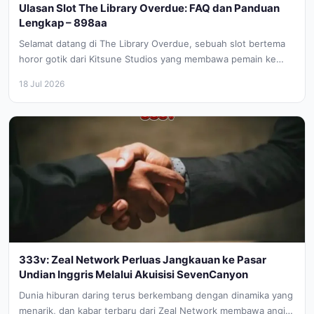
Ulasan Slot The Library Overdue: FAQ dan Panduan
Lengkap – 898aa
Selamat datang di The Library Overdue, sebuah slot bertema
horor gotik dari Kitsune Studios yang membawa pemain ke
dalam perpustakaan...
18 Jul 2026
333v: Zeal Network Perluas Jangkauan ke Pasar
Undian Inggris Melalui Akuisisi SevenCanyon
Dunia hiburan daring terus berkembang dengan dinamika yang
menarik, dan kabar terbaru dari Zeal Network membawa angin