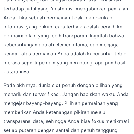
terhadap judul yang "misterius" mengaburkan penilaian
Anda. Jika sebuah permainan tidak memberikan
informasi yang cukup, cara terbaik adalah beralih ke
permainan lain yang lebih transparan. Ingatlah bahwa
keberuntungan adalah elemen utama, dan menjaga
kendali atas permainan Anda adalah kunci untuk tetap
merasa seperti pemain yang beruntung, apa pun hasil
putarannya.
Pada akhirnya, dunia slot penuh dengan pilihan yang
menarik dan terverifikasi. Jangan habiskan waktu Anda
mengejar bayang-bayang. Pilihlah permainan yang
memberikan Anda ketenangan pikiran melalui
transparansi data, sehingga Anda bisa fokus menikmati
setiap putaran dengan santai dan penuh tanggung