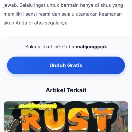
jawab. Selalu ingat untuk bermain hanya di situs yang
memiliki lisensi resmi dan selalu utamakan keamanan
akun Anda di atas segalanya.
Suka artikel ini? Coba
mahjonggapk
Unduh Gratis
Artikel Terkait