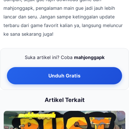
mahjonggapk, pengalaman main gue jadi jauh lebih
lancar dan seru. Jangan sampe ketinggalan update
terbaru dari game favorit kalian ya, langsung meluncur
ke sana sekarang juga!
Suka artikel ini? Coba
mahjonggapk
Unduh Gratis
Artikel Terkait