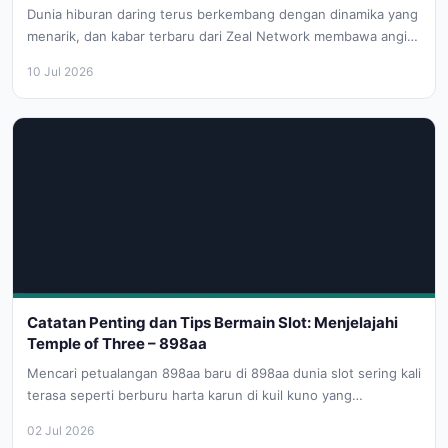
Dunia hiburan daring terus berkembang dengan dinamika yang
menarik, dan kabar terbaru dari Zeal Network membawa angin
segar bagi para...
10 Jul 2026
Catatan Penting dan Tips Bermain Slot: Menjelajahi
Temple of Three – 898aa
Mencari petualangan 898aa baru di 898aa dunia slot sering kali
terasa seperti berburu harta karun di kuil kuno yang
tersembunyi....
02 Jul 2026