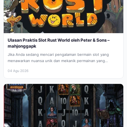
Ulasan Praktis Slot Rust World oleh Peter & Sons –
mahjonggapk
Jika Anda sedang mencari pengalaman bermain slot yang
menawarkan nuansa unik dan mekanik permainan yang
dinamis, Rust World dari Peter...
04 Agu 2026